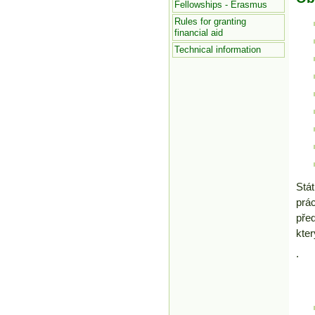
Fellowships - Erasmus
Rules for granting
financial aid
Technical information
Stá
prá
pře
kter
.