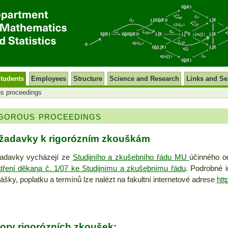
tudents
Employees
Structure
Science and Research
Links and Se
s proceedings
gorous proceedings
žadavky k rigorózním zkouškám
adavky vycházejí ze
Studijního a zkušebního řádu MU
účinného o
tření děkana č. 1/07 ke Studijnímu a zkušebnímu řádu
. Podrobné i
lášky, poplatku a termínů lze nalézt na fakultní internetové adrese
htt
ory rigorózních zkoušek: