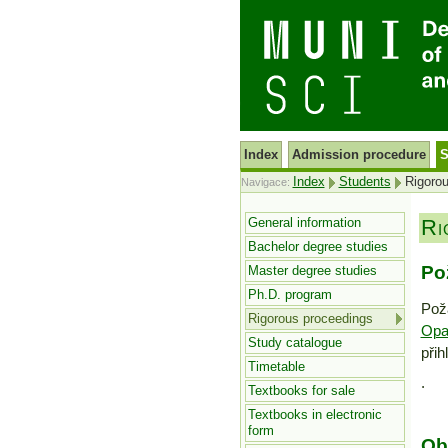
Index
Admission procedure
S
Index
Students
Rigorou
Navigace:
General information
Ri
Bachelor degree studies
Po
Master degree studies
Ph.D. program
Pož
Rigorous proceedings
Opa
Study catalogue
přih
Timetable
.
Textbooks for sale
Textbooks in electronic
form
Ob