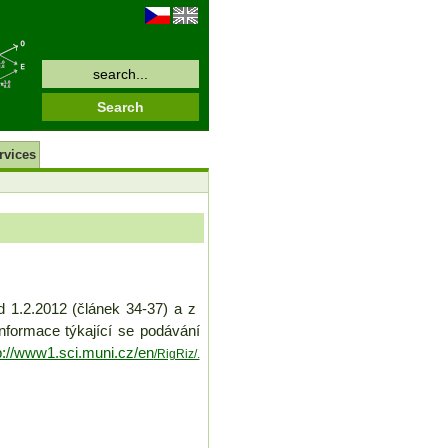
rvices
d 1.2.2012 (článek 34-37) a z
nformace týkající se podávání
p://www1.sci.muni.cz/en
/RigRiz/.