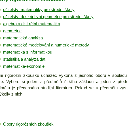
učitelství matematiky pro střední školy
učitelství deskriptivní geometrie pro střední školy
algebra a diskrétní matematika
geometrie
matematická analýza
matematické modelování a numerické metody
matematika s informatikou
statistika a analýza dat
matematika-ekonomie
tní rigorózní zkoušku uchazeč vykoná z jednoho oboru v soulad
ce. Vybere si jeden z předmětů širšího základu a jeden z př
dmětu je předepsána studijní literatura. Pokud se u předmětu vysky
ýkoliv z nich.
Obory rigorózních zkoušek