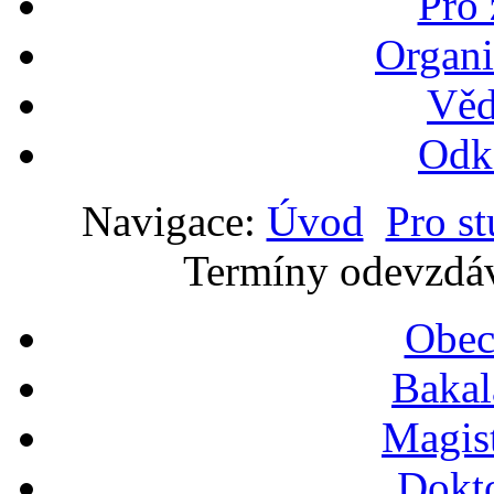
Pro
Organi
Věd
Odk
Navigace:
Úvod
Pro s
Termíny odevzdáv
Obec
Bakal
Magis
Dokt