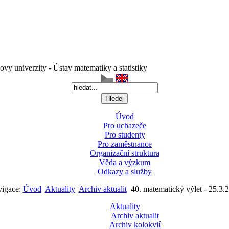
vy univerzity - Ústav matematiky a statistiky
Úvod
Pro uchazeče
Pro studenty
Pro zaměstnance
Organizační struktura
Věda a výzkum
Odkazy a služby
igace:
Úvod
Aktuality
Archiv aktualit
40. matematický výlet - 25.3.
Aktuality
Archiv aktualit
Archiv kolokvií