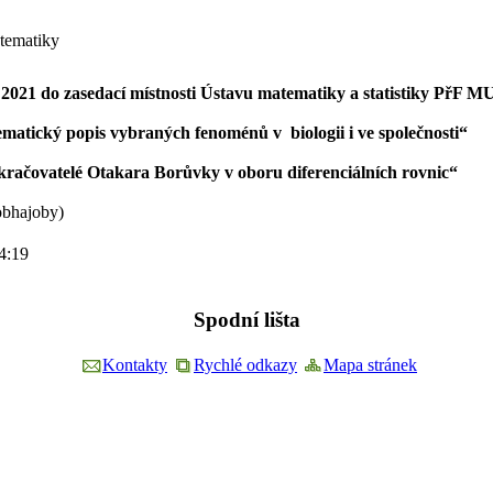
atematiky
. 2021 do zasedací místnosti Ústavu matematiky a statistiky PřF M
atický popis vybraných fenoménů v biologii i ve společnosti“
račovatelé Otakara Borůvky v oboru diferenciálních rovnic“
obhajoby)
4:19
Spodní lišta
Kontakty
Rychlé odkazy
Mapa stránek