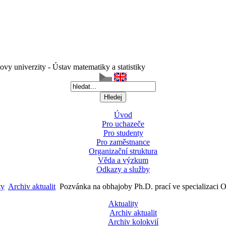
vy univerzity - Ústav matematiky a statistiky
Úvod
Pro uchazeče
Pro studenty
Pro zaměstnance
Organizační struktura
Věda a výzkum
Odkazy a služby
ty
Archiv aktualit
Pozvánka na obhajoby Ph.D. prací ve specializaci 
Aktuality
Archiv aktualit
Archiv kolokvií