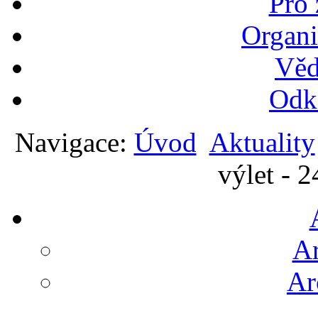
Pro
Organi
Věd
Odk
Navigace:
Úvod
Aktuality
výlet - 
Ar
Ar