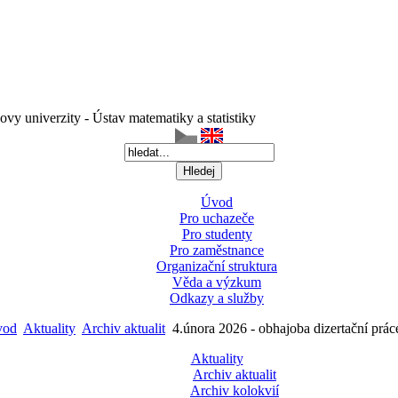
vy univerzity - Ústav matematiky a statistiky
Úvod
Pro uchazeče
Pro studenty
Pro zaměstnance
Organizační struktura
Věda a výzkum
Odkazy a služby
vod
Aktuality
Archiv aktualit
4.února 2026 - obhajoba dizertační prác
Aktuality
Archiv aktualit
Archiv kolokvií