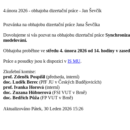
4.února 2026 - obhajoba dizertační práce - Jan Ševčík
Pozvánka na obhajobu dizertační práce Jana Ševčíka
Dovolujeme si vás pozvat na obhajobu dizertační práce
Synchroniza
modelování.
Obhajoba proběhne ve
středu 4. února 2026 od 14. hodiny v zased
Práce a posudky jsou k dispozici v
IS MU
.
Zkušební komise:
prof. Zdeněk Pospíšil
(předseda, interní)
doc. Luděk Berec
(PřF JU v Českých Budějovicích)
prof. Ivanka Horová
(interní)
doc. Zuzana Hübnerová
(FSI VUT v Brně)
doc. Bedřich Půža
(FP VUT v Brně)
Aktualizováno Pátek, 30 Leden 2026 15:26